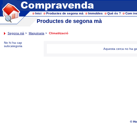
Inici
Productes de segona mà
Immobles
Què és ?
Com ins
Productes de segona mà
Segona mà
>
Maquinaria
>
Climatització
No hi ha cap
subcategoria
Aquesta cerca no ha ge
© Ho