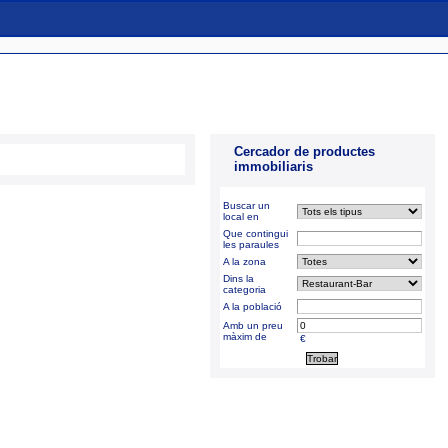
Cercador de productes
immobiliaris
Buscar un
local en
Que contingui
les paraules
A la zona
Dins la
categoria
A la població
Amb un preu
màxim de
€