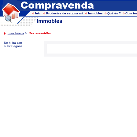
Inici
Productes de segona mà
Immobles
Què és ?
Com ins
Immobles
Immobiliaria
>
Restaurant-Bar
No hi ha cap
subcategoria